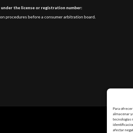
 under the license or registration number:
ution procedures before a consumer arbitration board.
Para ofrecer
almacenar y/
tecnologías 
identificaci
afectar nega