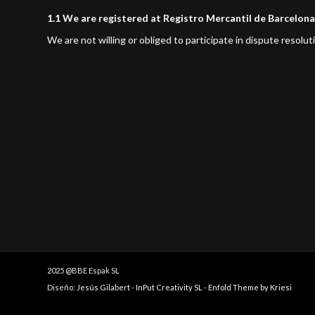
1.1 We are registered at Registro Mercantil de Barcelona
We are not willing or obliged to participate in dispute resol
2025 @BBE Espak SL
Diseño:
Jesús Gilabert
-
InPut Creativity SL
-
Enfold Theme by Kriesi