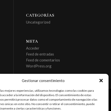
CATEGORÍAS
Uncategorized
META
Acceder
Feed de entradas
Feed de comentarios
WordPress.org
Gestionar consentimiento
 las mejores experiencias, utilizamos tecnologías como las cookies para
o acceder a la información del dispositivo. El consentimiento de estas
nos permitirá procesar datos como el comportamiento de navegación o las
ones únicas en este sitio. No consentir o retirar el consentimiento, puede
tivamente a ciertas características y funciones.